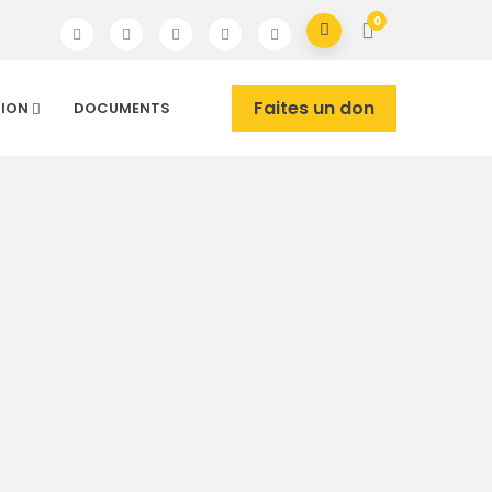
0
Faites un don
TION
DOCUMENTS