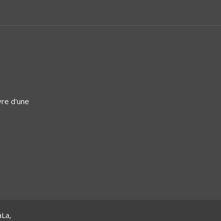
vre d'une
aLa,