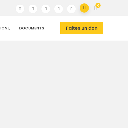
0
Faites un don
TION
DOCUMENTS