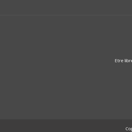
Etre lib
Cop