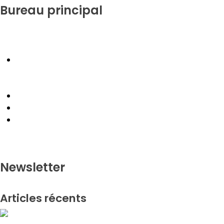
Bureau principal
Le Réseau Camerounais des Organisations des Droits
de l’homme (RECODH).
Immeuble ONG RECODH, derrière le Collège Jean
Jaurès, quartier Simbok, lieu dit Après carrefour
des soeurs (Yaoundé VI)
+ 237 677 43 63 39 / 694 99 29 95 / 695 54 28 38
recodh@recodh.org
@cnhro
Newsletter
Articles récents