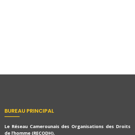
Actualités
14 juillet 2021
Droits De L’homme Et Conflits Armés : Le
RECODH En Mode Reporting Et
Surveillance
BUREAU PRINCIPAL
Le Réseau Camerounais des Organisations des Droits
de l’homme (RECODH).