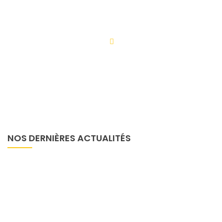
Cameroun.
NOS DERNIÈRES ACTUALITÉS
Actualités
4 octobre 2022
Le RECODH Et France Volontaires
Solidaires Des Peuples Autochtones