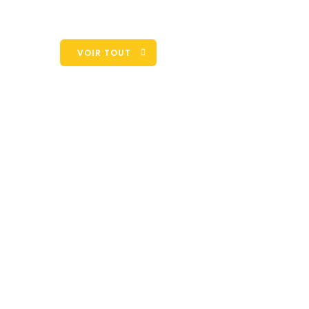
VOIR TOUT
Déc
Les associatio