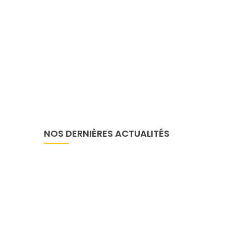
civile agis
NOS DERNIÈRES ACTUALITÉS
Actualités
Le RECODH Et France Volontaire