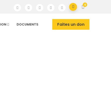
0
Faites un don
TION
DOCUMENTS