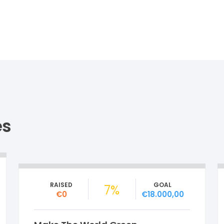
es
RAISED
GOAL
7%
€0
€18.000,00