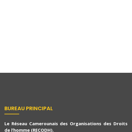
Actualités
14 juillet 2021
Droits De L’homme Et Conflits Armés : Le
RECODH En Mode Reporting Et
Surveillance
BUREAU PRINCIPAL
Le Réseau Camerounais des Organisations des Droits
de l’homme (RECODH).