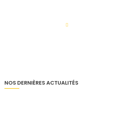
Cameroun.
NOS DERNIÈRES ACTUALITÉS
Actualités
4 octobre 2022
Le RECODH Et France Volontaires
Solidaires Des Peuples Autochtones